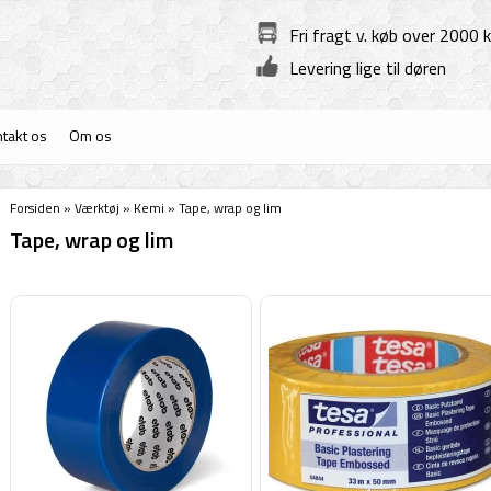
Fri fragt v. køb over 2000 k
Levering lige til døren
takt os
Om os
Forsiden
»
Værktøj
»
Kemi
»
Tape, wrap og lim
Tape, wrap og lim