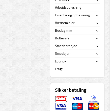
›
Arbejdsbelysning
Inventar og opbevaring
›
Værnemidler
›
Beslag m.m
›
Boltevarer
›
Smedearbejde
›
Smedejern
›
Locinox
›
Fragt
Sikker betaling