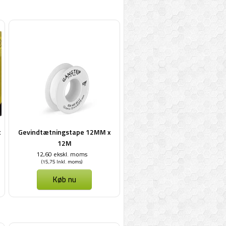
x
Gevindtætningstape 12MM x
12M
12,60 ekskl. moms
(15,75 Inkl. moms)
Køb nu