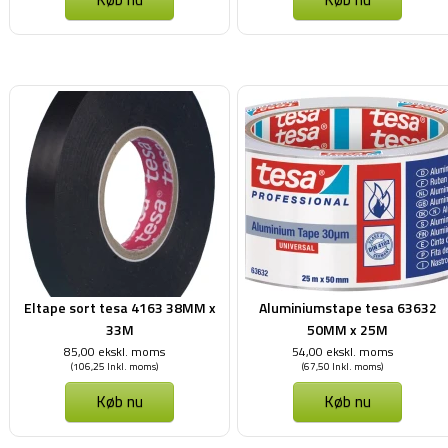
Eltape sort tesa 4163 38MM x
Aluminiumstape tesa 63632
33M
50MM x 25M
85,00 ekskl. moms
54,00 ekskl. moms
(106,25 Inkl. moms)
(67,50 Inkl. moms)
Køb nu
Køb nu