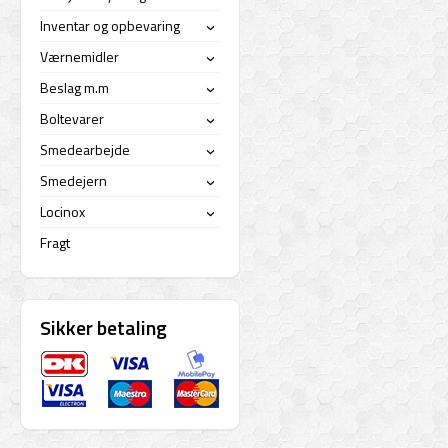
Inventar og opbevaring
›
Værnemidler
›
Beslag m.m
›
Boltevarer
›
Smedearbejde
›
Smedejern
›
Locinox
›
Fragt
Sikker betaling