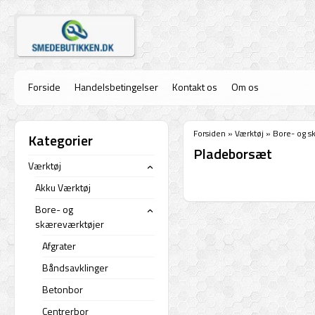
Forside
Handelsbetingelser
Kontakt os
Om os
Forsiden
»
Værktøj
»
Bore- og s
Kategorier
Pladeborsæt
Værktøj
›
Akku Værktøj
Bore- og
›
skæreværktøjer
Afgrater
Båndsavklinger
Betonbor
Centrerbor