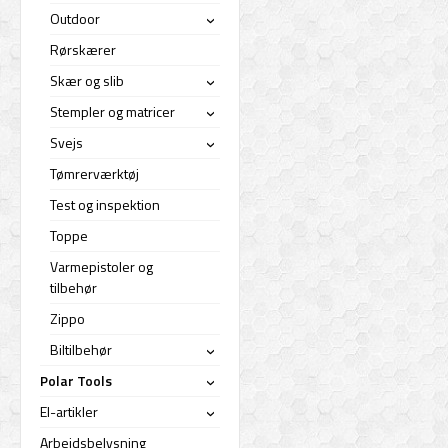
Outdoor
›
Rørskærer
Skær og slib
›
Stempler og matricer
›
Svejs
›
Tømrerværktøj
Test og inspektion
Toppe
Varmepistoler og
tilbehør
Zippo
Biltilbehør
›
Polar Tools
›
El-artikler
›
Arbejdsbelysning