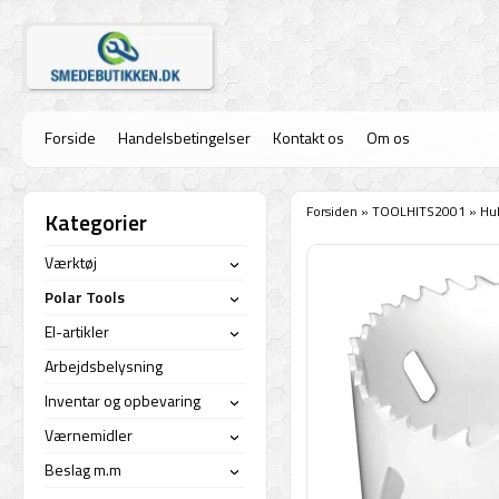
Forside
Handelsbetingelser
Kontakt os
Om os
Forsiden
»
TOOLHITS2001
»
Hu
Kategorier
Værktøj
›
Polar Tools
›
El-artikler
›
Arbejdsbelysning
Inventar og opbevaring
›
Værnemidler
›
Beslag m.m
›