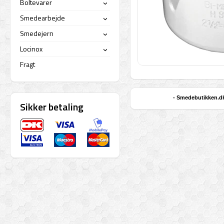
Boltevarer
›
Smedearbejde
›
Smedejern
›
Locinox
›
Fragt
- Smedebutikken.dk 
Sikker betaling