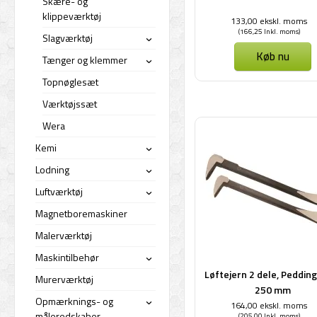
Skære- og
klippeværktøj
133,00 ekskl. moms
(166,25 Inkl. moms)
Slagværktøj
›
Køb nu
Tænger og klemmer
›
Topnøglesæt
Værktøjssæt
Wera
Kemi
›
Lodning
›
Luftværktøj
›
Magnetboremaskiner
Malerværktøj
Maskintilbehør
›
Løftejern 2 dele, Peddin
Murerværktøj
250 mm
Opmærknings- og
164,00 ekskl. moms
›
måleredskaber
(205,00 Inkl. moms)