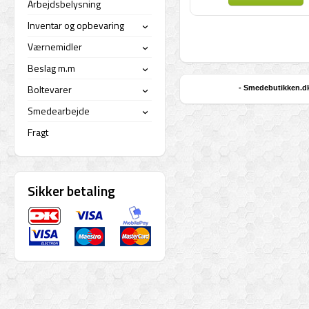
Arbejdsbelysning
Inventar og opbevaring
›
Værnemidler
›
Beslag m.m
›
Boltevarer
- Smedebutikken.dk 
›
Smedearbejde
›
Fragt
Sikker betaling