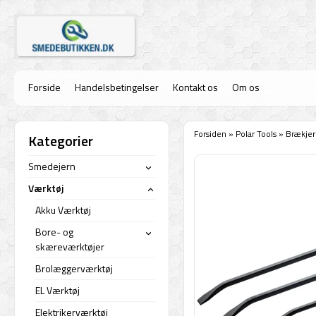
Forside
Handelsbetingelser
Kontakt os
Om os
Forsiden
»
Polar Tools
»
Brækjern
Kategorier
Smedejern
›
Værktøj
›
Akku Værktøj
Bore- og
›
skæreværktøjer
Brolæggerværktøj
EL Værktøj
Elektrikerværktøj