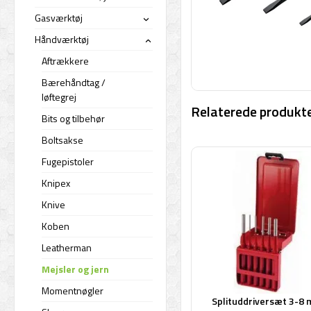
Gasværktøj
›
Håndværktøj
›
Aftrækkere
Bærehåndtag /
løftegrej
Relaterede produkte
Bits og tilbehør
Boltsakse
Fugepistoler
Knipex
Knive
Koben
Leatherman
Mejsler og jern
Momentnøgler
Splituddriversæt 3-8