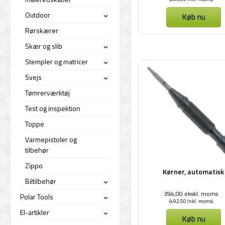
Outdoor
Køb nu
›
Rørskærer
Skær og slib
›
Stempler og matricer
›
Svejs
›
Tømrerværktøj
Test og inspektion
Toppe
Varmepistoler og
tilbehør
Zippo
Kørner, automatisk
Biltilbehør
›
394,00 ekskl. moms
Polar Tools
›
(492,50 Inkl. moms)
El-artikler
›
Køb nu