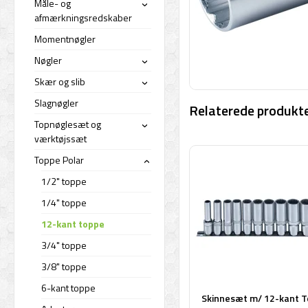
Måle- og
›
afmærkningsredskaber
Momentnøgler
Nøgler
›
Skær og slib
›
Slagnøgler
Relaterede produkte
Topnøglesæt og
›
værktøjssæt
Toppe Polar
›
1/2" toppe
1/4" toppe
12-kant toppe
3/4" toppe
3/8" toppe
6-kant toppe
Skinnesæt m/ 12-kant 