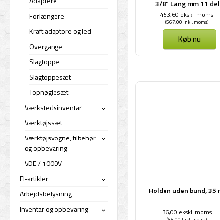
Adaptere
3/8" Lang mm 11 de
453,60 ekskl. moms
Forlængere
(567,00 Inkl. moms)
Kraft adaptore og led
Køb nu
Overgange
Slagtoppe
Slagtoppesæt
Topnøglesæt
Værkstedsinventar
›
Værktøjssæt
Værktøjsvogne, tilbehør
›
og opbevaring
VDE / 1000V
El-artikler
›
Holden uden bund, 35
Arbejdsbelysning
Inventar og opbevaring
36,00 ekskl. moms
›
(45,00 Inkl. moms)