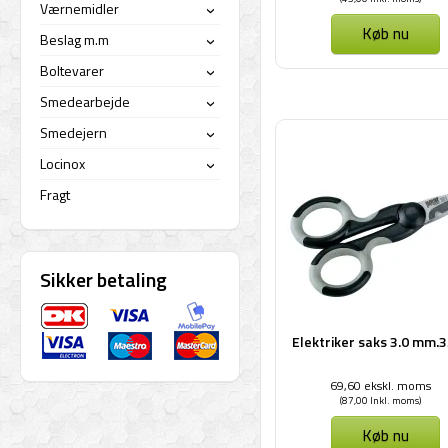
Værnemidler
›
Køb nu
Beslag m.m
›
Boltevarer
›
Smedearbejde
›
Smedejern
›
Locinox
›
Fragt
Sikker betaling
Elektriker saks 3.0 mm.
69,60 ekskl. moms
(87,00 Inkl. moms)
Køb nu