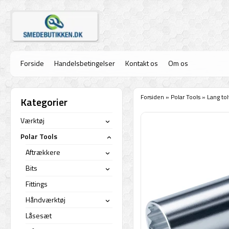
Forside
Handelsbetingelser
Kontakt os
Om os
Forsiden
»
Polar Tools
»
Lang to
Kategorier
Værktøj
›
Polar Tools
›
Aftrækkere
›
Bits
›
Fittings
Håndværktøj
›
Låsesæt