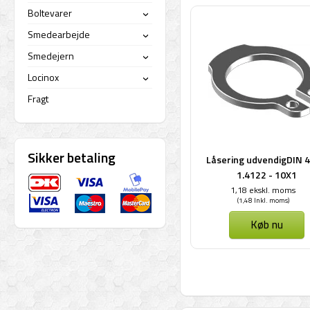
Boltevarer
›
Smedearbejde
›
Smedejern
›
Locinox
›
Fragt
Sikker betaling
Låsering udvendigDIN 4
1.4122 - 10X1
1,18 ekskl. moms
(1,48 Inkl. moms)
Køb nu