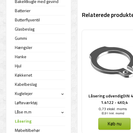
Bakelitkugle med gevind
Batterier
Relaterede produkte
Butterflyventil
Glasbeslag
Gummi
Hængsler
Hanke
Hjul
Køkkenet
Kabelbeslag
Kuglelejer
Låsering udvendigDIN 4
›
1.4122 - 4X0,4
Løfteværktøj
0,73 ekskl. moms
Låse m.m
(0,91 Inkl. moms)
›
Låsering
Køb nu
Møbeltilbehør