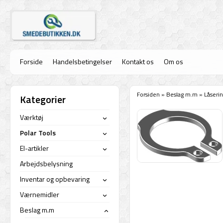
Forside
Handelsbetingelser
Kontakt os
Om os
Forsiden
»
Beslag m.m
»
Låseri
Kategorier
Værktøj
›
Polar Tools
›
El-artikler
›
Arbejdsbelysning
Inventar og opbevaring
›
Værnemidler
›
Beslag m.m
›