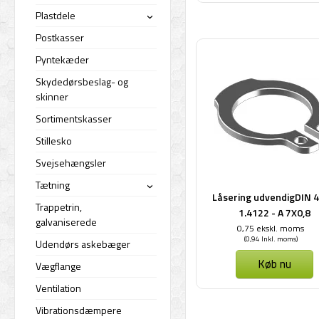
Plastdele
›
Postkasser
Pyntekæder
Skydedørsbeslag- og
skinner
Sortimentskasser
Stillesko
Svejsehængsler
Tætning
›
Låsering udvendigDIN 4
Trappetrin,
1.4122 - A 7X0,8
galvaniserede
0,75 ekskl. moms
(0,94 Inkl. moms)
Udendørs askebæger
Køb nu
Vægflange
Ventilation
Vibrationsdæmpere