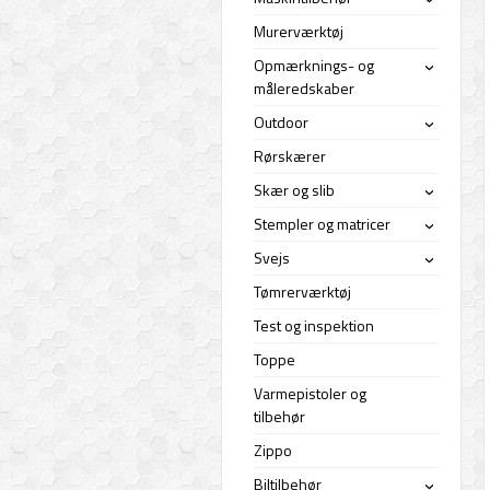
›
Murerværktøj
Opmærknings- og
›
måleredskaber
Outdoor
›
Rørskærer
Skær og slib
›
Stempler og matricer
›
Svejs
›
Tømrerværktøj
Test og inspektion
Toppe
Varmepistoler og
tilbehør
Zippo
Biltilbehør
›