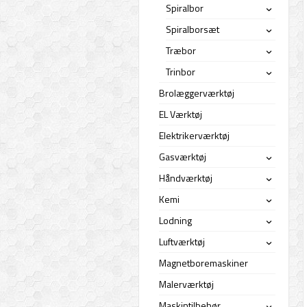
Spiralbor
›
Spiralborsæt
›
Træbor
›
Trinbor
›
Brolæggerværktøj
EL Værktøj
Elektrikerværktøj
Gasværktøj
›
Håndværktøj
›
Kemi
›
Lodning
›
Luftværktøj
›
Magnetboremaskiner
Malerværktøj
Maskintilbehør