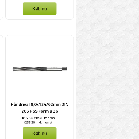
Køb nu
Håndrival 9,0x124/62mm DIN
206 HSS Form B Z6
186,56 ekskl. moms
(233,20 Inkl. moms)
Køb nu