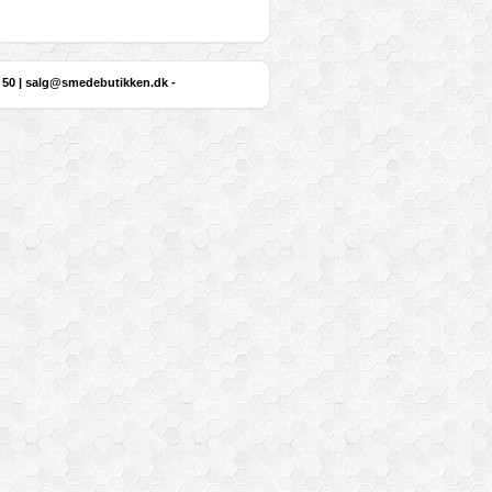
 50 |
salg@smedebutikken.dk
-