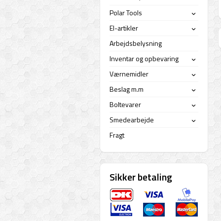
Polar Tools
›
El-artikler
›
Arbejdsbelysning
Inventar og opbevaring
›
Værnemidler
›
Beslag m.m
›
Boltevarer
›
Smedearbejde
›
Fragt
Sikker betaling