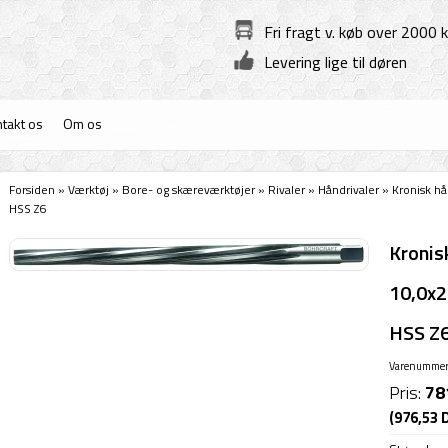
Fri fragt v. køb over 2000 k
Levering lige til døren
takt os
Om os
Forsiden
»
Værktøj
»
Bore- og skæreværktøjer
»
Rivaler
»
Håndrivaler
»
Kronisk h
HSS Z6
Kronis
10,0x
HSS Z
Varenummer
Pris:
78
(976,53 