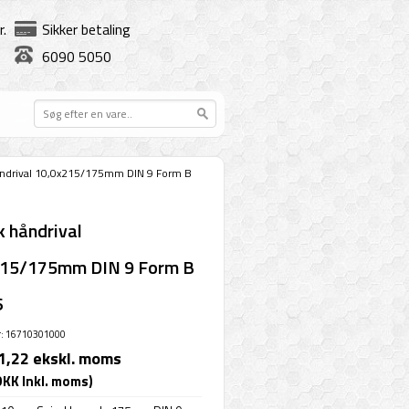
r.
Sikker betaling
6090 5050
åndrival 10,0x215/175mm DIN 9 Form B
k håndrival
215/175mm DIN 9 Form B
6
: 16710301000
1,22 ekskl. moms
DKK Inkl. moms)