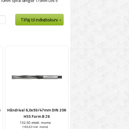
: 10mm Spiral længde 175mm DIN 9
6
Håndrival 6,0x93/47mm DIN 206
HSS Form B Z6
132,50 ekskl. moms
(165,63 Inkl. moms)