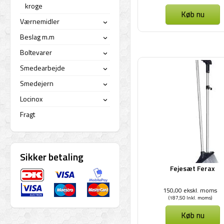
kroge
Køb nu
Værnemidler
›
Beslag m.m
›
Boltevarer
›
Smedearbejde
›
Smedejern
›
Locinox
›
Fragt
Sikker betaling
Fejesæt Ferax
150,00 ekskl. moms
(187,50 Inkl. moms)
Køb nu