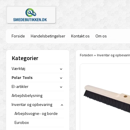
Forside
Handelsbetingelser
Kontakt os
Om os
Forsiden
»
Inventar og opbevari
Kategorier
Værktøj
›
Polar Tools
›
El-artikler
›
Arbejdsbelysning
Inventar og opbevaring
›
Arbejdsvogne- og borde
Eurobox