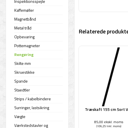
Inspektionsspejle
Kaffemøller
Magnetbånd
Metal tråd
Relaterede produkte
Opbevaring
Pottemagneter
Rengøring
Skilte mm
Skruestikke
Spande
Staedtler
Strips / kabelbindere
Surringer, lastsikring
Træskaft 155 cm Sort V
Vægte
85,00 ekskl. moms
Værkstedstavler og
(106,25 Inkl. moms)