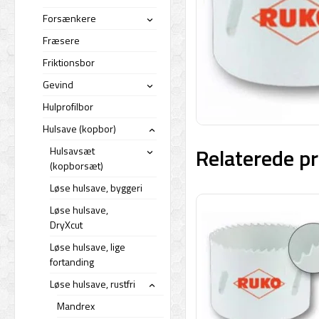
Forsænkere
›
Fræsere
Friktionsbor
Gevind
›
Hulprofilbor
Hulsave (kopbor)
›
Relaterede pr
Hulsavsæt
›
(kopborsæt)
Løse hulsave, byggeri
Løse hulsave,
DryXcut
Løse hulsave, lige
fortanding
Løse hulsave, rustfri
›
Mandrex