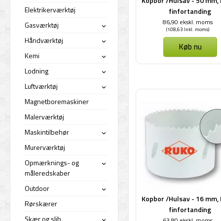
Kopbor /Hulsav - 50 mm,
Elektrikerværktøj
finfortanding
86,90 ekskl. moms
Gasværktøj
›
(108,63 Inkl. moms)
Håndværktøj
›
Køb nu
Kemi
›
Lodning
›
Luftværktøj
›
Magnetboremaskiner
Malerværktøj
Maskintilbehør
›
Murerværktøj
Opmærknings- og
›
måleredskaber
Outdoor
›
Kopbor /Hulsav - 16 mm,
Rørskærer
finfortanding
Skær og slib
63,80 ekskl. moms
›