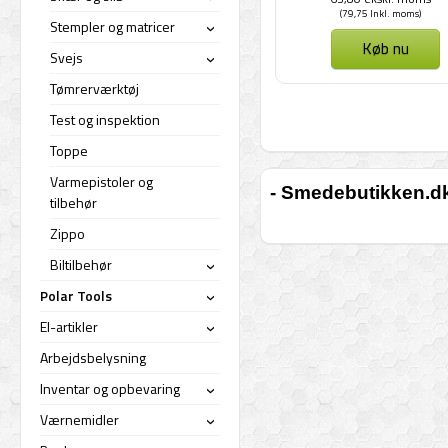
(79,75 Inkl. moms)
Stempler og matricer
›
Køb nu
Svejs
›
Tømrerværktøj
Test og inspektion
Toppe
Varmepistoler og
- Smedebutikken.dk 
tilbehør
Zippo
Biltilbehør
›
Polar Tools
›
El-artikler
›
Arbejdsbelysning
Inventar og opbevaring
›
Værnemidler
›