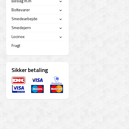
Beslag m.m
›
Boltevarer
›
Smedearbejde
›
Smedejern
›
Locinox
›
Fragt
Sikker betaling