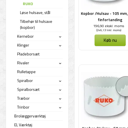
RUKO
Løse hulsave, stål
Kopbor /Hulsav - 105 mm,
finfortanding
Tilbehør til hulsave
196,90 ekskl. moms
(kopbor)
(246,13 Inkl. moms)
Kernebor
›
Køb nu
Klinger
›
Pladeborsæt
Rivaler
›
Rulletappe
Spiralbor
›
Spiralborsæt
›
Træbor
›
Trinbor
›
Brolæggerværktøj
EL Værktøj