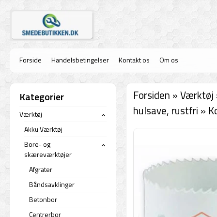
Forside
Handelsbetingelser
Kontakt os
Om os
Forsiden
»
Værktøj
Kategorier
hulsave, rustfri
»
K
Værktøj
›
Akku Værktøj
Bore- og
›
skæreværktøjer
Afgrater
Båndsavklinger
Betonbor
Centrerbor