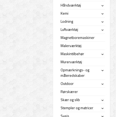
Håndværktøj
›
Kemi
›
Lodning
›
Luftværktøj
›
Magnetboremaskiner
Malerværktøj
Maskintilbehør
›
Murerværktøj
Opmærknings- og
›
måleredskaber
Outdoor
›
Rørskærer
Skær og slib
›
Stempler og matricer
›
Svejs
›