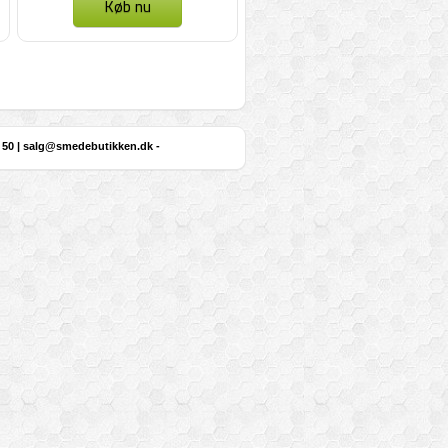
Køb nu
 50 |
salg@smedebutikken.dk
-