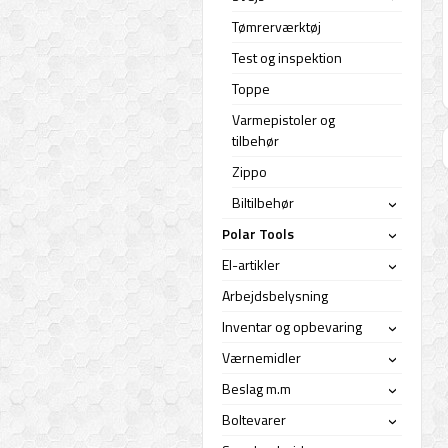
Tømrerværktøj
Test og inspektion
Toppe
Varmepistoler og
tilbehør
Zippo
Biltilbehør
›
Polar Tools
›
El-artikler
›
Arbejdsbelysning
Inventar og opbevaring
›
Værnemidler
›
Beslag m.m
›
Boltevarer
›