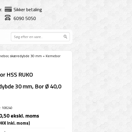
r.
Sikker betaling
6090 5050
nebor, skæredybde 30 mm
»
Kernebor
bor HSS RUKO
ybde 30 mm, Bor Ø 40,0
: 108240
0,50 ekskl. moms
DKK Inkl. moms)