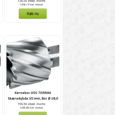
mm
126,50 ekskl. moms
(158,13 Inkl. moms)
Køb nu
Kernebor HSS TERRAX
Skæredybde 30 mm, Bor Ø 28,0
mm
159,50 ekskl. moms
(199,38 Inkl. moms)