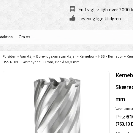
Fri fragt v. køb over 2000 k
Levering lige til døren
takt os
Om os
Forsiden
»
Værktøj
»
Bore- og skæreværktøjer
»
Kernebor
»
HSS - Kernebor
»
Ker
HSS RUKO Skæredybde 30 mm, Bor Ø 40,0 mm
Kerne
Skæred
mm
Varenummer
Pris:
61
(763,13 