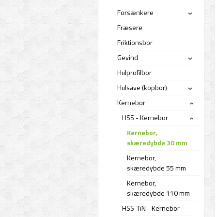
Forsænkere
›
Fræsere
Friktionsbor
Gevind
›
Hulprofilbor
Hulsave (kopbor)
›
Kernebor
›
HSS - Kernebor
›
Kernebor,
skæredybde 30 mm
Kernebor,
skæredybde 55 mm
Kernebor,
skæredybde 110 mm
HSS-TiN - Kernebor