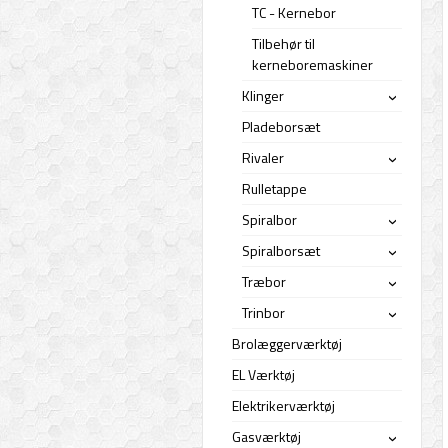
TC - Kernebor
Tilbehør til
kerneboremaskiner
Klinger
›
Pladeborsæt
Rivaler
›
Rulletappe
Spiralbor
›
Spiralborsæt
›
Træbor
›
Trinbor
›
Brolæggerværktøj
EL Værktøj
Elektrikerværktøj
Gasværktøj
›