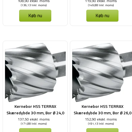
mm
mm
108,90 ekskl. moms
119,90 ekskl. moms
(136,13 Inkl. moms)
(149,88 Inkl. moms)
Køb nu
Køb nu
Kernebor HSS TERRAX
Kernebor HSS TERRAX
Skæredybde 30 mm, Bor Ø 24,0
Skæredybde 30 mm, Bor Ø 26,0
mm
mm
137,50 ekskl. moms
152,90 ekskl. moms
(171,88 Inkl. moms)
(191,13 Inkl. moms)