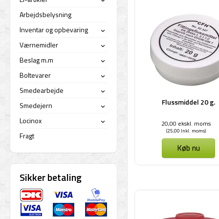
›
Arbejdsbelysning
Inventar og opbevaring
›
Værnemidler
›
Beslag m.m
›
Boltevarer
›
Smedearbejde
›
Flussmiddel 20 g.
Smedejern
›
Locinox
20,00 ekskl. moms
›
(25,00 Inkl. moms)
Fragt
Køb nu
Sikker betaling