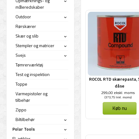
Opmærknings- og
›
måleredskaber
Outdoor
›
Rørskærer
Skær og slib
›
Stempler og matricer
›
Svejs
›
Tømrerværktøj
Test og inspektion
ROCOL RTD skærepasta, 
Toppe
dåse
299,00 ekskl. moms
Varmepistoler og
(373,75 Inkl. moms)
tilbehør
Køb nu
Zippo
Biltilbehør
›
Polar Tools
›
El-artikler