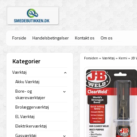
Forside
Handelsbetingelser
Kontakt os
Om os
Forsiden
»
Værktøj
»
Kemi
»
JB 
Kategorier
Værktøj
›
Akku Værktøj
Bore- og
›
skæreværktøjer
Brolæggerværktøj
EL Værktøj
Elektrikerværktøj
Gasværktøj
›