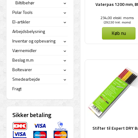
Biltilbehør
Vaterpas 1200 mm, B
›
Polar Tools
›
234,00 ekskl. moms
El-artikler
(292,50 Inkl. moms)
›
Arbejdsbelysning
Køb nu
Inventar og opbevaring
›
Værnemidler
›
Beslag m.m
›
Boltevarer
›
Smedearbejde
›
Fragt
Sikker betaling
Stifter til Expert DRY B