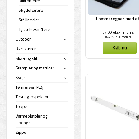
Mikrometre
Skydelærere
Lommeregner med et
Stållinealer
Tykkelsesmålere
37,00 ekskl. moms
(46,25 Inkl. moms)
Outdoor
›
Køb nu
Rørskærer
Skær og slib
›
Stempler og matricer
›
Svejs
›
Tømrerværktøj
Test og inspektion
Toppe
Varmepistoler og
tilbehør
Zippo