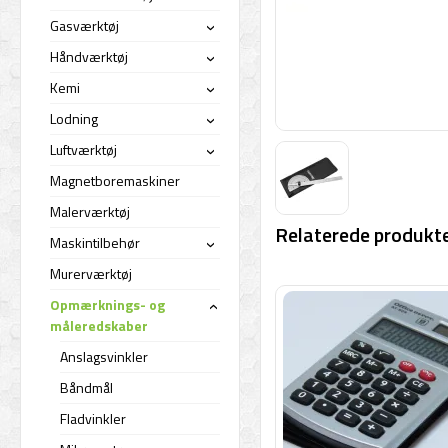
Gasværktøj
›
Håndværktøj
›
Kemi
›
Lodning
›
Luftværktøj
›
Magnetboremaskiner
Malerværktøj
Relaterede produkte
Maskintilbehør
›
Murerværktøj
Opmærknings- og
›
måleredskaber
Anslagsvinkler
Båndmål
Fladvinkler