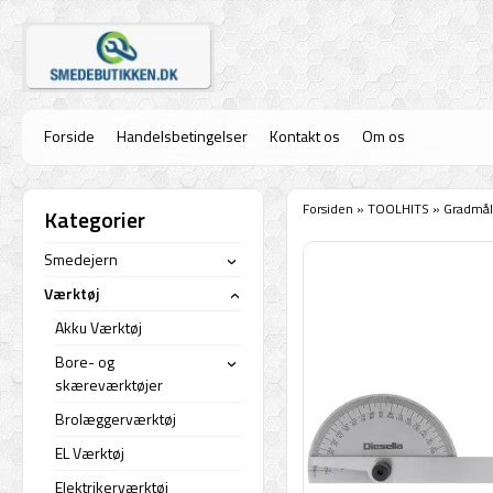
Forside
Handelsbetingelser
Kontakt os
Om os
Forsiden
»
TOOLHITS
»
Gradmål
Kategorier
Smedejern
›
Værktøj
›
Akku Værktøj
Bore- og
›
skæreværktøjer
Brolæggerværktøj
EL Værktøj
Elektrikerværktøj