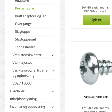
Adaptere
244,80 ekskl. moms
Forlængere
(306,00 Inkl. moms)
Kraft adaptore og led
Køb nu
Overgange
Slagtoppe
Slagtoppesæt
Topnøglesæt
Værkstedsinventar
›
Værktøjssæt
Værktøjsvogne, tilbehør
›
og opbevaring
VDE / 1000V
El-artikler
›
Skruer, 100 stk.
Arbejdsbelysning
Inventar og opbevaring
121,20 ekskl. moms
›
(151,50 Inkl. moms)