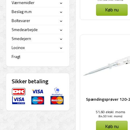
Værnemidler
›
Køb nu
Beslag m.m
›
Boltevarer
›
Smedearbejde
›
Smedejern
›
Locinox
›
Fragt
Sikker betaling
Spændingsprøver 120-
51,60 ekskl. moms
(64,50 Inkl. moms)
Køb nu