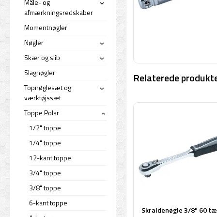
Måle- og
›
afmærkningsredskaber
Momentnøgler
Nøgler
›
Skær og slib
›
Slagnøgler
Relaterede produkte
Topnøglesæt og
›
værktøjssæt
Toppe Polar
›
1/2" toppe
1/4" toppe
12-kant toppe
3/4" toppe
3/8" toppe
6-kant toppe
Skraldenøgle 3/8" 60 t