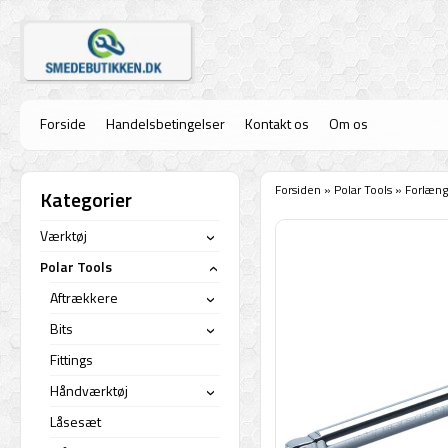
Forside
Handelsbetingelser
Kontakt os
Om os
Forsiden
»
Polar Tools
»
Forlæn
Kategorier
Værktøj
›
Polar Tools
›
Aftrækkere
›
Bits
›
Fittings
Håndværktøj
›
Låsesæt