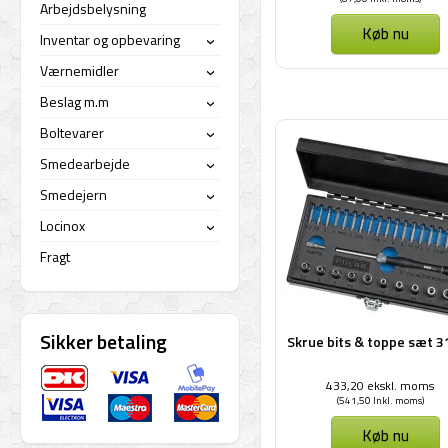
Arbejdsbelysning
Køb nu
Inventar og opbevaring
›
Værnemidler
›
Beslag m.m
›
Boltevarer
›
Smedearbejde
›
Smedejern
›
Locinox
›
Fragt
Sikker betaling
Skrue bits & toppe sæt 3
433,20 ekskl. moms
(541,50 Inkl. moms)
Køb nu