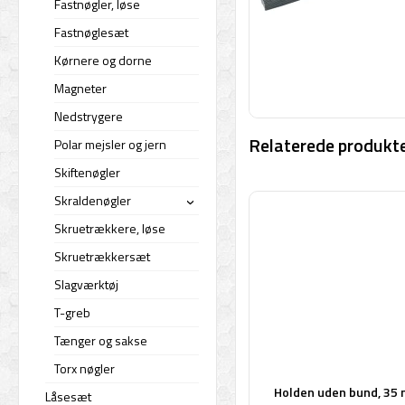
Fastnøgler, løse
Fastnøglesæt
Kørnere og dorne
Magneter
Nedstrygere
Relaterede produkte
Polar mejsler og jern
Skiftenøgler
Skraldenøgler
›
Skruetrækkere, løse
Skruetrækkersæt
Slagværktøj
T-greb
Tænger og sakse
Torx nøgler
Holden uden bund, 35
Låsesæt