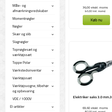
Måle- og
36,00 ekskl. moms
›
afmærkningsredskaber
(45,00 Inkl. moms)
Momentnøgler
Køb nu
Nøgler
›
Skær og slib
›
Slagnøgler
Topnøglesæt og
›
værktøjssæt
Toppe Polar
›
Værkstedsinventar
›
Værktøjssæt
Værktøjsvogne, tilbehør
›
og opbevaring
Elektriker saks 3.0 mm.
VDE / 1000V
El-artikler
69,60 ekskl. moms
›
(87,00 Inkl. moms)