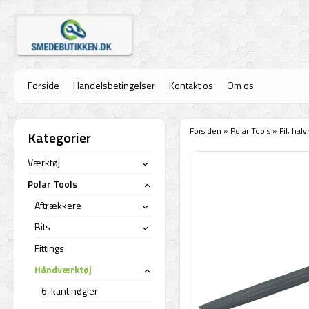
Forside
Handelsbetingelser
Kontakt os
Om os
Forsiden
»
Polar Tools
»
Fil, hal
Kategorier
Værktøj
›
Polar Tools
›
Aftrækkere
›
Bits
›
Fittings
Håndværktøj
›
6-kant nøgler