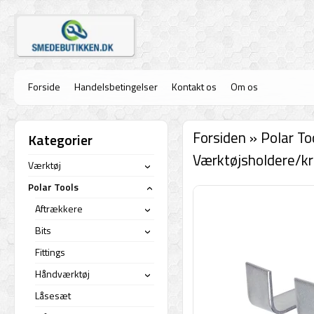
Forside
Handelsbetingelser
Kontakt os
Om os
Forsiden
»
Polar To
Kategorier
Værktøjsholdere/k
Værktøj
›
Polar Tools
›
Aftrækkere
›
Bits
›
Fittings
Håndværktøj
›
Låsesæt