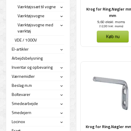
Værktøjssæt til vogne
Krog for Ring.Nøgler m
›
mm
Værktøjsvogne
›
9,60 ekskl. moms
Værktøjsvogne med
(12,00 Inkl. moms)
›
værktøj
Køb nu
VDE / 1000V
El-artikler
›
Arbejdsbelysning
Inventar og opbevaring
›
Værnemidler
›
Beslag m.m
›
Boltevarer
›
Smedearbejde
›
Smedejern
›
Locinox
›
Krog for Ring.Nøgler m
Fragt