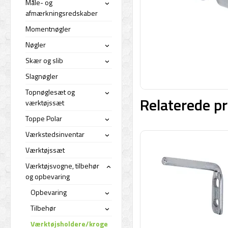
Måle- og
›
afmærkningsredskaber
Momentnøgler
Nøgler
›
Skær og slib
›
Slagnøgler
Topnøglesæt og
›
Relaterede pr
værktøjssæt
Toppe Polar
›
Værkstedsinventar
›
Værktøjssæt
Værktøjsvogne, tilbehør
›
og opbevaring
Opbevaring
›
Tilbehør
›
Værktøjsholdere/kroge