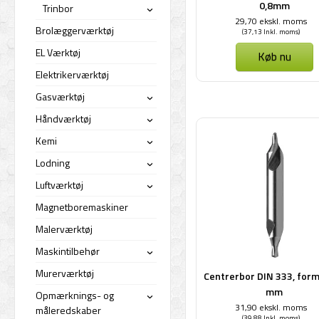
0,8mm
Trinbor
›
29,70 ekskl. moms
Brolæggerværktøj
(37,13 Inkl. moms)
EL Værktøj
Køb nu
Elektrikerværktøj
Gasværktøj
›
Håndværktøj
›
Kemi
›
Lodning
›
Luftværktøj
›
Magnetboremaskiner
Malerværktøj
Maskintilbehør
›
Murerværktøj
Centrerbor DIN 333, form 
mm
Opmærknings- og
›
31,90 ekskl. moms
måleredskaber
(39,88 Inkl. moms)