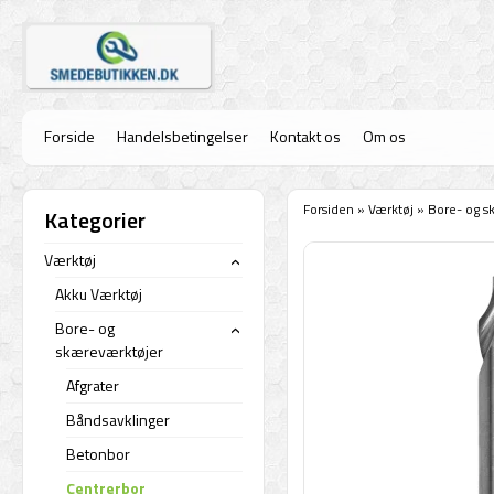
Forside
Handelsbetingelser
Kontakt os
Om os
Forsiden
»
Værktøj
»
Bore- og s
Kategorier
Værktøj
›
Akku Værktøj
Bore- og
›
skæreværktøjer
Afgrater
Båndsavklinger
Betonbor
Centrerbor