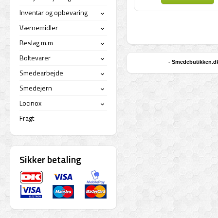
Inventar og opbevaring
›
Værnemidler
›
Beslag m.m
›
Boltevarer
›
- Smedebutikken.dk 
Smedearbejde
›
Smedejern
›
Locinox
›
Fragt
Sikker betaling