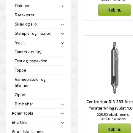
Outdoor
›
Køb nu
Rørskærer
Skær og slib
›
Stempler og matricer
›
Svejs
›
Tømrerværktøj
Test og inspektion
Toppe
Varmepistoler og
tilbehør
Zippo
Centrerbor DIN 333 form
Biltilbehør
›
forstærkningsvulst 1
Polar Tools
225,50 ekskl. moms
›
(281,88 Inkl. moms)
El-artikler
›
Køb nu
Arbejdsbelysning