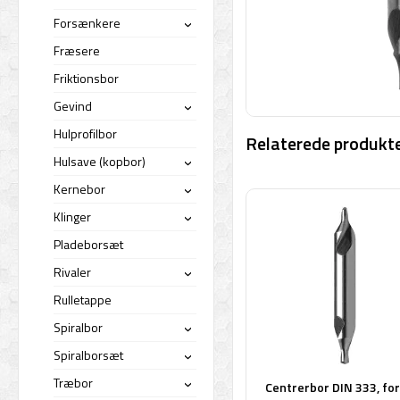
Forsænkere
›
Fræsere
Friktionsbor
Gevind
›
Hulprofilbor
Relaterede produkte
Hulsave (kopbor)
›
Kernebor
›
Klinger
›
Pladeborsæt
Rivaler
›
Rulletappe
Spiralbor
›
Spiralborsæt
›
Træbor
Centrerbor DIN 333, for
›