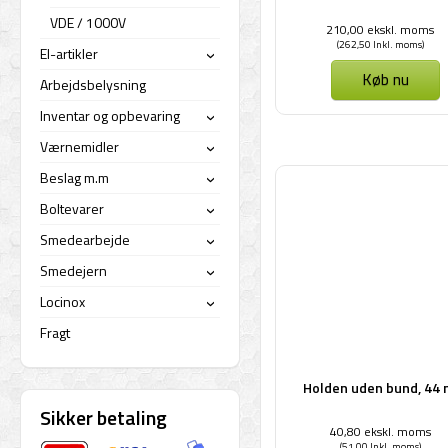
VDE / 1000V
210,00 ekskl. moms
(262,50 Inkl. moms)
El-artikler
›
Køb nu
Arbejdsbelysning
Inventar og opbevaring
›
Værnemidler
›
Beslag m.m
›
Boltevarer
›
Smedearbejde
›
Smedejern
›
Locinox
›
Fragt
Holden uden bund, 44
Sikker betaling
40,80 ekskl. moms
(51,00 Inkl. moms)