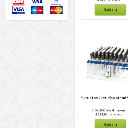
Køb nu
Skruetrækker disp.stand 5
2.626,80 ekskl. moms
(3.283,50 Inkl. moms)
Køb nu