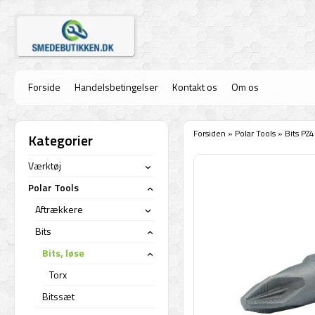
Forside
Handelsbetingelser
Kontakt os
Om os
Forsiden
»
Polar Tools
»
Bits PZ
Kategorier
Værktøj
›
Polar Tools
›
Aftrækkere
›
Bits
›
Bits, løse
›
Torx
Bitssæt