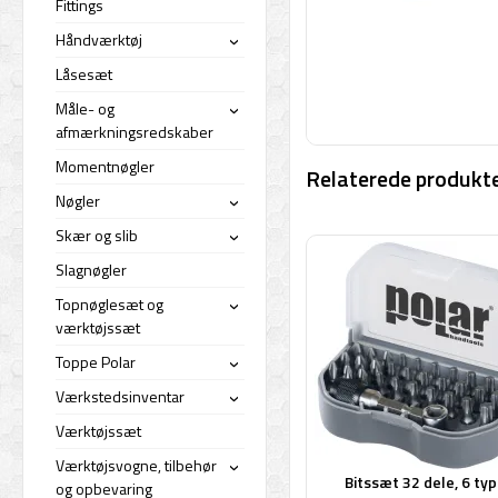
Fittings
Håndværktøj
›
Låsesæt
Måle- og
›
afmærkningsredskaber
Momentnøgler
Relaterede produkte
Nøgler
›
Skær og slib
›
Slagnøgler
Topnøglesæt og
›
værktøjssæt
Toppe Polar
›
Værkstedsinventar
›
Værktøjssæt
Værktøjsvogne, tilbehør
›
Bitssæt 32 dele, 6 ty
og opbevaring