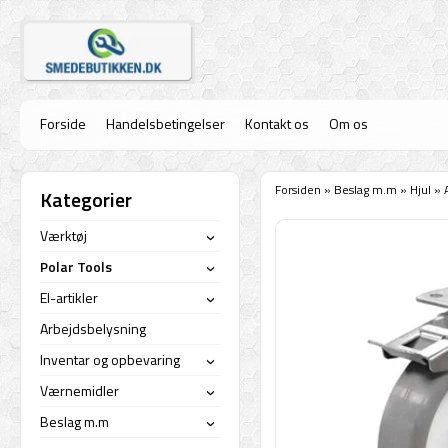
Forside
Handelsbetingelser
Kontakt os
Om os
Forsiden
»
Beslag m.m
»
Hjul
»
Kategorier
Værktøj
›
Polar Tools
›
El-artikler
›
Arbejdsbelysning
Inventar og opbevaring
›
Værnemidler
›
Beslag m.m
›