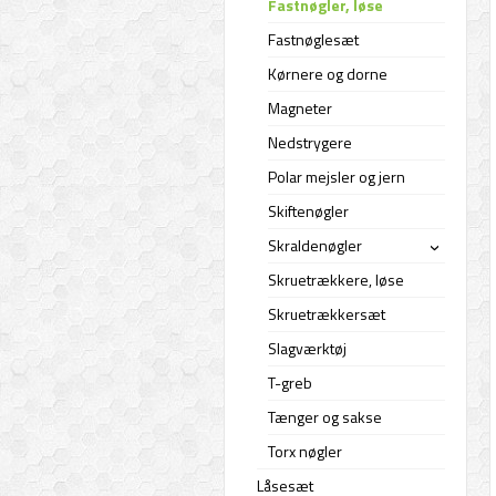
Fastnøgler, løse
Fastnøglesæt
Kørnere og dorne
Magneter
Nedstrygere
Polar mejsler og jern
Skiftenøgler
Skraldenøgler
›
Skruetrækkere, løse
Skruetrækkersæt
Slagværktøj
T-greb
Tænger og sakse
Torx nøgler
Låsesæt