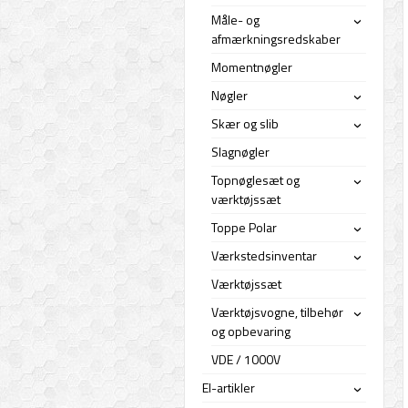
Måle- og
›
afmærkningsredskaber
Momentnøgler
Nøgler
›
Skær og slib
›
Slagnøgler
Topnøglesæt og
›
værktøjssæt
Toppe Polar
›
Værkstedsinventar
›
Værktøjssæt
Værktøjsvogne, tilbehør
›
og opbevaring
VDE / 1000V
El-artikler
›