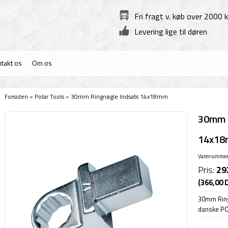
Fri fragt v. køb over 2000 k
Levering lige til døren
takt os
Om os
Forsiden
»
Polar Tools
»
30mm Ringnøgle Indsats 14x18mm
30mm R
14x1
Varenummer
Pris:
29
(366,00 
30mm Rin
danske P