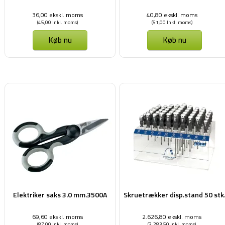
36,00 ekskl. moms
40,80 ekskl. moms
(45,00 Inkl. moms)
(51,00 Inkl. moms)
Køb nu
Køb nu
Elektriker saks 3.0 mm.3500A
Skruetrækker disp.stand 50 stk
69,60 ekskl. moms
2.626,80 ekskl. moms
(87,00 Inkl. moms)
(3.283,50 Inkl. moms)