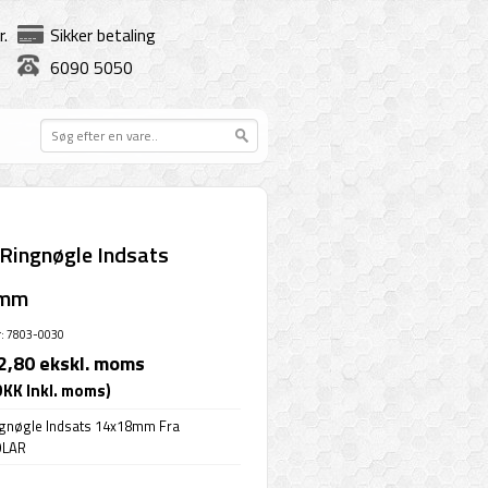
r.
Sikker betaling
6090 5050
ingnøgle Indsats
8mm
: 7803-0030
2,80 ekskl. moms
DKK Inkl. moms)
gnøgle Indsats 14x18mm Fra
OLAR