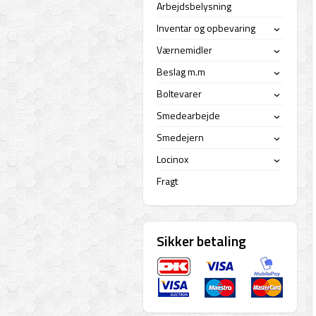
Arbejdsbelysning
Inventar og opbevaring
›
Værnemidler
›
Beslag m.m
›
Boltevarer
›
Smedearbejde
›
Smedejern
›
Locinox
›
Fragt
Sikker betaling