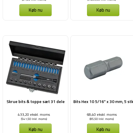
Køb nu
Køb nu
Skrue bits & toppe sæt 31 dele
Bits Hex 10 5/16" x 30 mm, 5 st
433,20 ekskl. moms
68,40 ekskl. moms
(541,50 Inkl. moms)
(85,50 Inkl. moms)
Køb nu
Køb nu