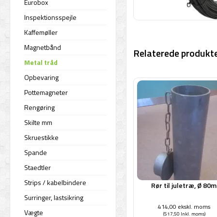
Eurobox
Inspektionsspejle
Kaffemøller
Magnetbånd
Relaterede produkte
Metal tråd
Opbevaring
Pottemagneter
Rengøring
Skilte mm
Skruestikke
Spande
Staedtler
Strips / kabelbindere
Rør til juletræ, Ø 80
Surringer, lastsikring
414,00 ekskl. moms
Vægte
(517,50 Inkl. moms)