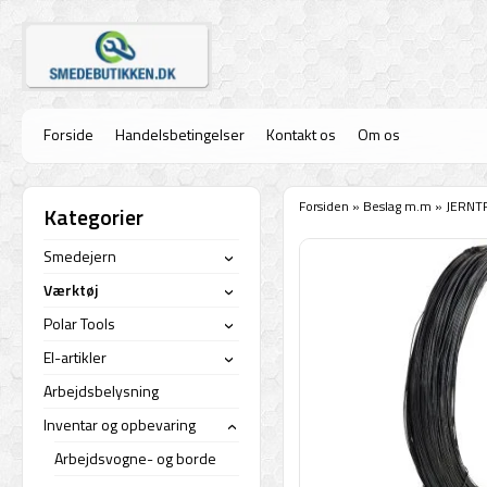
Forside
Handelsbetingelser
Kontakt os
Om os
Forsiden
»
Beslag m.m
»
JERNTR
Kategorier
Smedejern
›
Værktøj
›
Polar Tools
›
El-artikler
›
Arbejdsbelysning
Inventar og opbevaring
›
Arbejdsvogne- og borde