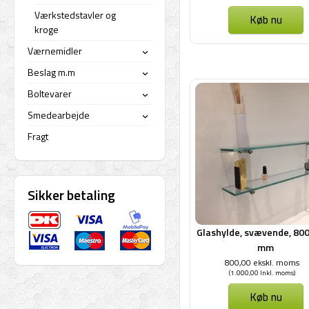
Værkstedstavler og
Køb nu
kroge
Værnemidler
›
Beslag m.m
›
Boltevarer
›
Smedearbejde
›
Fragt
Sikker betaling
Glashylde, svævende, 800
mm
800,00 ekskl. moms
(1.000,00 Inkl. moms)
Køb nu